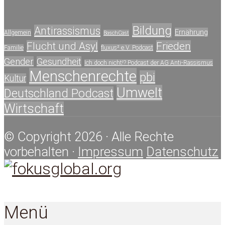
Bildung
Antirassismus
Ernährung
Allgemein
BaschCast
Flucht und Asyl
Frieden
Familie
fluxus² e.V. Podcast
Gender
Gesundheit
Ich doch nicht!? Podcast der AG Anti-Rassismus
Menschenrechte
pbi
Kultur
Umwelt
Deutschland Podcast
Wirtschaft
© Copyright 2026 · Alle Rechte
vorbehalten ·
Impressum
Datenschutz
Menü