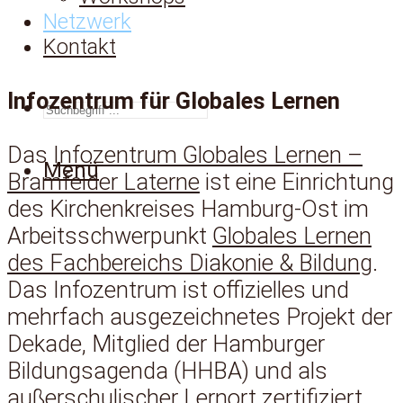
Netzwerk
Kontakt
Infozentrum für Globales Lernen
SUCHEN
Das
Infozentrum Globales Lernen –
Menü
Bramfelder Laterne
ist eine Einrichtung
des Kirchenkreises Hamburg-Ost im
Arbeitsschwerpunkt
Globales Lernen
des Fachbereichs Diakonie & Bildung
.
Das Infozentrum ist offizielles und
mehrfach ausgezeichnetes Projekt der
Dekade, Mitglied der Hamburger
Bildungsagenda (HHBA) und als
außerschulischer Lernort zertifiziert.