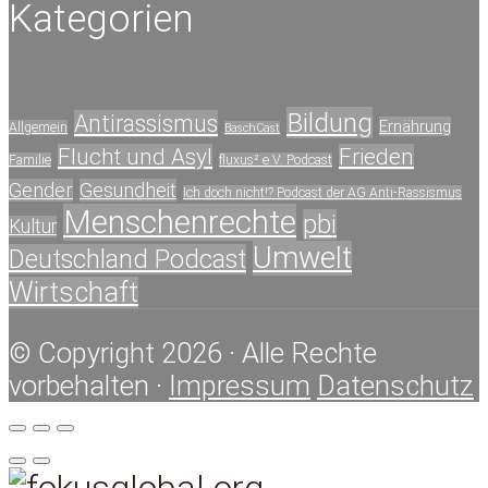
Kategorien
Bildung
Antirassismus
Ernährung
Allgemein
BaschCast
Flucht und Asyl
Frieden
Familie
fluxus² e.V. Podcast
Gender
Gesundheit
Ich doch nicht!? Podcast der AG Anti-Rassismus
Menschenrechte
pbi
Kultur
Umwelt
Deutschland Podcast
Wirtschaft
© Copyright 2026 · Alle Rechte
vorbehalten ·
Impressum
Datenschutz