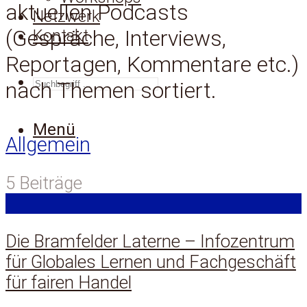
aktuellen Podcasts
Netzwerk
(Gespräche, Interviews,
Kontakt
Reportagen, Kommentare etc.)
SUCHEN
nach Themen sortiert.
Menü
Allgemein
5 Beiträge
Die Bramfelder Laterne – Infozentrum
für Globales Lernen und Fachgeschäft
für fairen Handel