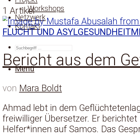
Workshops
1 Artikel
Netzwerk
Kontakt
FLUCHT UND ASYL
GESUNDHEIT
M
SUCHEN
Bericht aus dem Ge
Menü
von
Mara Boldt
Ahmad lebt in dem Geflüchtetenlage
freiwilliger Übersetzer. Er bericht
Helfer*innen auf Samos. Das Gesprä