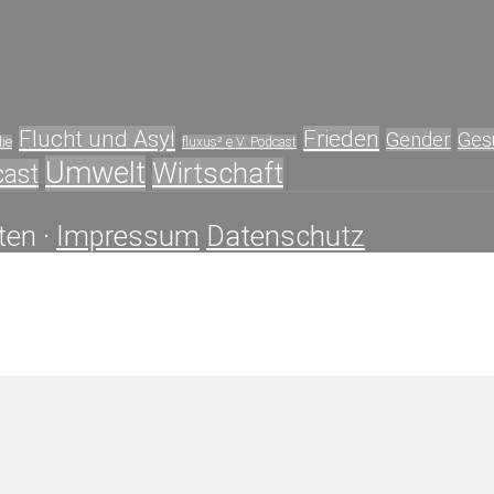
Flucht und Asyl
Frieden
Gender
Ges
ie
fluxus² e.V. Podcast
Umwelt
Wirtschaft
cast
ten ·
Impressum
Datenschutz