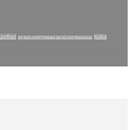
undheit
Kultur
Ich doch nicht!? Podcast der AG Anti-Rassismus