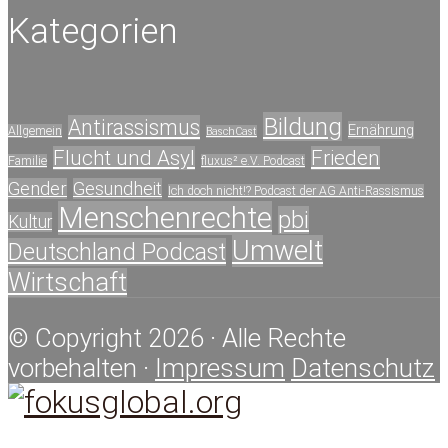
Kategorien
Bildung
Antirassismus
Ernährung
Allgemein
BaschCast
Flucht und Asyl
Frieden
Familie
fluxus² e.V. Podcast
Gender
Gesundheit
Ich doch nicht!? Podcast der AG Anti-Rassismus
Menschenrechte
pbi
Kultur
Umwelt
Deutschland Podcast
Wirtschaft
© Copyright 2026 · Alle Rechte
vorbehalten ·
Impressum
Datenschutz