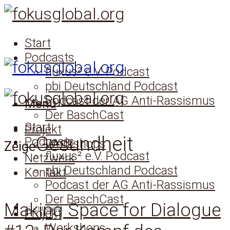
Start
Podcasts
fluxus² e.V. Podcast
pbi Deutschland Podcast
Podcast der AG Anti-Rassismus
Menü
Der BaschCast
Start
Projekt
Gesundheit
Podcasts
Workshops
Zeige
fluxus² e.V. Podcast
Netzwerk
pbi Deutschland Podcast
Kontakt
Podcast der AG Anti-Rassismus
Der BaschCast
Making Space for Dialogue
SUCHEN
Projekt
Workshops