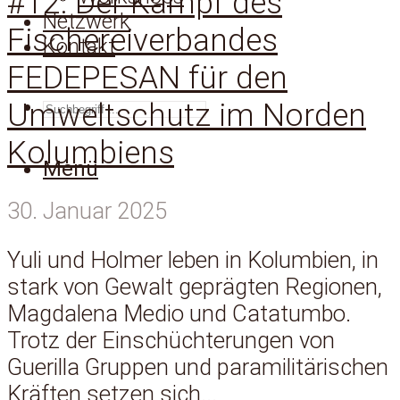
#12: Der Kampf des
Netzwerk
Fischereiverbandes
Kontakt
FEDEPESAN für den
Umweltschutz im Norden
SUCHEN
Kolumbiens
Menü
30. Januar 2025
Yuli und Holmer leben in Kolumbien, in
stark von Gewalt geprägten Regionen,
Magdalena Medio und Catatumbo.
Trotz der Einschüchterungen von
Guerilla Gruppen und paramilitärischen
Kräften setzen sich...