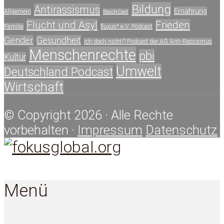
Bildung
Antirassismus
Ernährung
Allgemein
BaschCast
Flucht und Asyl
Frieden
Familie
fluxus² e.V. Podcast
Gender
Gesundheit
Ich doch nicht!? Podcast der AG Anti-Rassismus
Menschenrechte
pbi
Kultur
Umwelt
Deutschland Podcast
Wirtschaft
© Copyright 2026 · Alle Rechte
vorbehalten ·
Impressum
Datenschutz
Menü