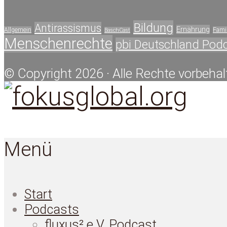
Bildung
Antirassismus
Ernährung
Allgemein
Famil
BaschCast
Menschenrechte
pbi Deutschland Pod
© Copyright 2026 · Alle Rechte vorbehal
Menü
Start
Podcasts
fluxus² e.V. Podcast