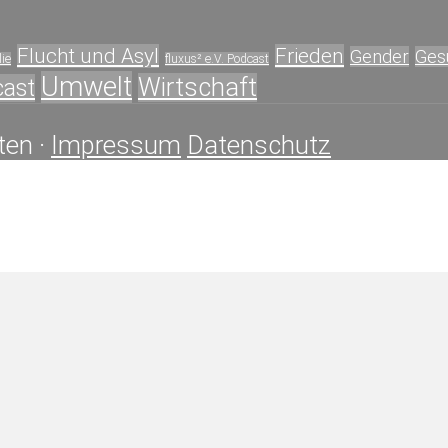
Flucht und Asyl
Frieden
Gender
Ges
ie
fluxus² e.V. Podcast
Umwelt
Wirtschaft
cast
ten ·
Impressum
Datenschutz