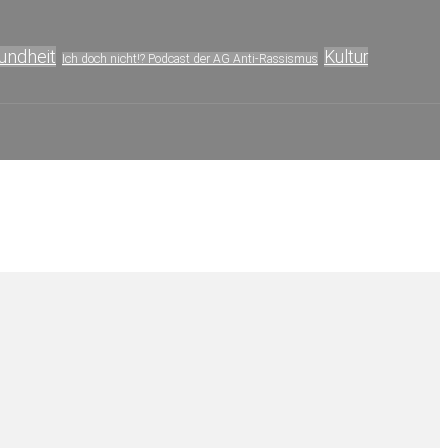
undheit
Kultur
Ich doch nicht!? Podcast der AG Anti-Rassismus