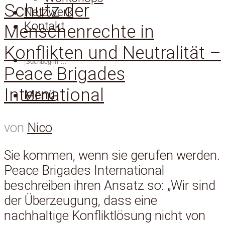
Schutz der
Netzwerk
Kontakt
Menschenrechte in
Konflikten und Neutralität –
SUCHEN
Peace Brigades
International
Menü
von
Nico
Sie kommen, wenn sie gerufen werden.
Peace Brigades International
beschreiben ihren Ansatz so: „Wir sind
der Überzeugung, dass eine
nachhaltige Konflikt­lösung nicht von