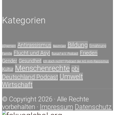
Kategorien
Bildung
Antirassismus
Ernährung
Allgemein
BaschCast
Flucht und Asyl
Frieden
Familie
fluxus² e.V. Podcast
Gender
Gesundheit
Ich doch nicht!? Podcast der AG Anti-Rassismus
Menschenrechte
pbi
Kultur
Umwelt
Deutschland Podcast
Wirtschaft
© Copyright 2026 · Alle Rechte
vorbehalten ·
Impressum
Datenschutz