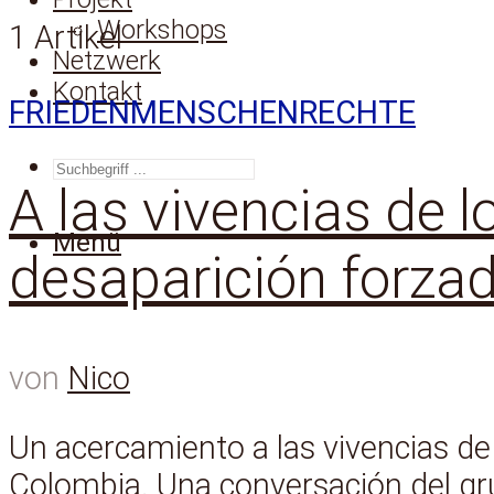
Workshops
1 Artikel
Netzwerk
Kontakt
FRIEDEN
MENSCHENRECHTE
SUCHEN
A las vivencias de l
Menü
desaparición forza
von
Nico
Un acercamiento a las vivencias de 
Colombia. Una conversación del gr