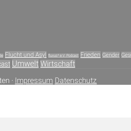
Flucht und Asyl
Frieden
Gender
Ges
ie
fluxus² e.V. Podcast
Umwelt
Wirtschaft
cast
ten ·
Impressum
Datenschutz