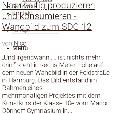
Nachhaltig produzieren
Netzwerk
Kontakt
und konsumieren -
Wandbild zum SDG 12
SUCHEN
von
Nico
Menü
„Und irgendwann …. ist nichts mehr
drin!“ steht in sechs Meter Höhe auf
dem neuen Wandbild in der Feldstraße
in Hamburg. Das Bild entstand im
Rahmen eines
mehrmonatigen Projektes mit dem
Kunstkurs der Klasse 10e vom Marion
Dönhoff Gymnasium in...