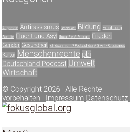
Bildung
Antirassismus
Ernährung
Allgemein
BaschCast
Flucht und Asyl
Frieden
Familie
fluxus² e.V. Podcast
Gender
Gesundheit
Ich doch nicht!? Podcast der AG Anti-Rassismus
Menschenrechte
pbi
Kultur
Umwelt
Deutschland Podcast
Wirtschaft
© Copyright 2026 · Alle Rechte
vorbehalten ·
Impressum
Datenschutz