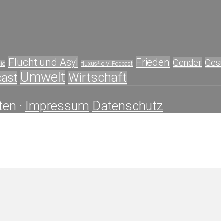
Flucht und Asyl
Frieden
Gender
Ges
ie
fluxus² e.V. Podcast
Umwelt
Wirtschaft
cast
ten ·
Impressum
Datenschutz