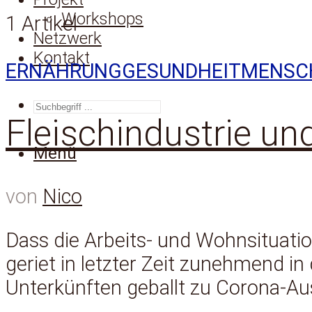
Workshops
1 Artikel
Netzwerk
Kontakt
ERNÄHRUNG
GESUNDHEIT
MENSC
SUCHEN
Fleischindustrie un
Menü
von
Nico
Dass die Arbeits- und Wohnsituatio
geriet in letzter Zeit zunehmend in
Unterkünften geballt zu Corona-Au