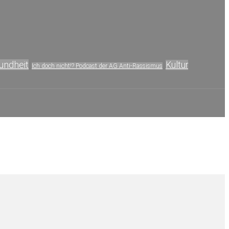
undheit
Kultur
Ich doch nicht!? Podcast der AG Anti-Rassismus