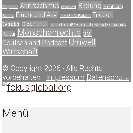
Bildung
Antirassismus
Ernährung
Allgemein
BaschCast
Flucht und Asyl
Frieden
Familie
fluxus² e.V. Podcast
Gender
Gesundheit
Ich doch nicht!? Podcast der AG Anti-Rassismus
Menschenrechte
pbi
Kultur
Umwelt
Deutschland Podcast
Wirtschaft
© Copyright 2026 · Alle Rechte
vorbehalten ·
Impressum
Datenschutz
Menü