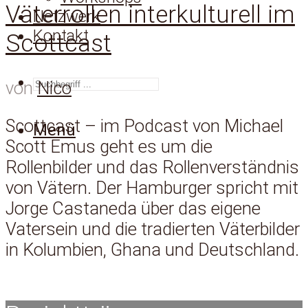
Väterrollen interkulturell im
Netzwerk
Kontakt
Scottcast
SUCHEN
von
Nico
Scottcast – im Podcast von Michael
Menü
Scott Emus geht es um die
Rollenbilder und das Rollenverständnis
von Vätern. Der Hamburger spricht mit
Jorge Castaneda über das eigene
Vatersein und die tradierten Väterbilder
in Kolumbien, Ghana und Deutschland.