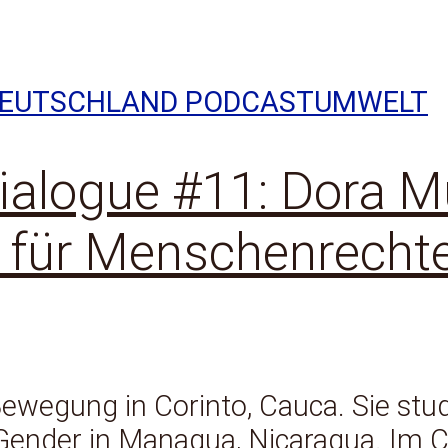
DEUTSCHLAND PODCAST
UMWELT
ialogue #11: Dora M
für Menschenrecht
ewegung in Corinto, Cauca. Sie studi
ender in Managua, Nicaragua. Im C