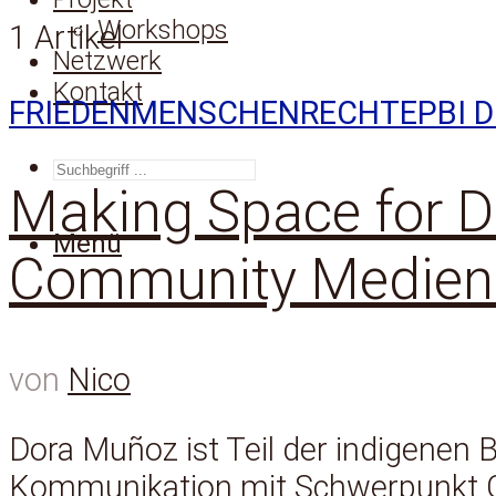
Workshops
1 Artikel
Netzwerk
Kontakt
FRIEDEN
MENSCHENRECHTE
PBI 
SUCHEN
Making Space for D
Menü
Community Medien 
von
Nico
Dora Muñoz ist Teil der indigenen B
Kommunikation mit Schwerpunkt G