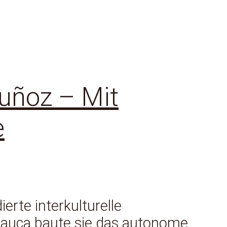
uñoz – Mit
e
erte interkulturelle
auca baute sie das autonome