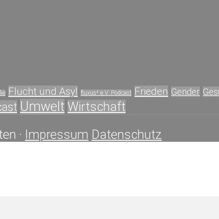
Flucht und Asyl
Frieden
Gender
Ges
ie
fluxus² e.V. Podcast
Umwelt
Wirtschaft
cast
ten ·
Impressum
Datenschutz