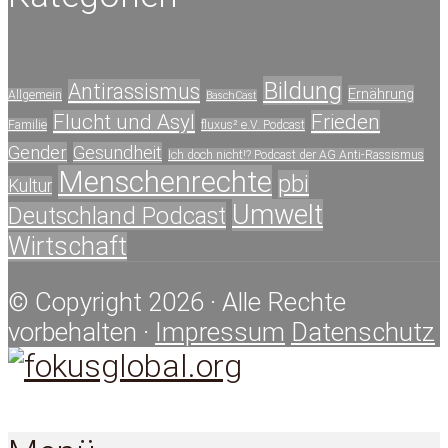
Bildung
Antirassismus
Ernährung
Allgemein
BaschCast
Flucht und Asyl
Frieden
Familie
fluxus² e.V. Podcast
Gender
Gesundheit
Ich doch nicht!? Podcast der AG Anti-Rassismus
Menschenrechte
pbi
Kultur
Umwelt
Deutschland Podcast
Wirtschaft
© Copyright 2026 · Alle Rechte
vorbehalten ·
Impressum
Datenschutz