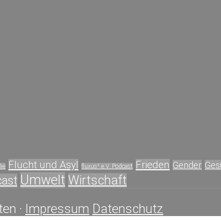
Flucht und Asyl
Frieden
Gender
Ges
ie
fluxus² e.V. Podcast
Umwelt
Wirtschaft
cast
ten ·
Impressum
Datenschutz