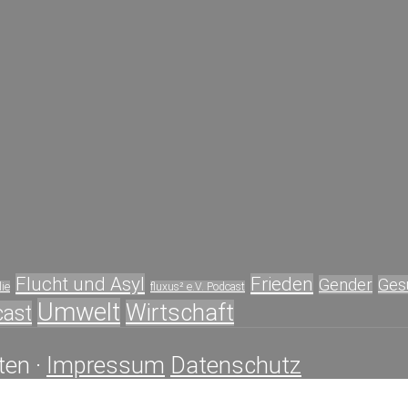
Flucht und Asyl
Frieden
Gender
Ges
ie
fluxus² e.V. Podcast
Umwelt
Wirtschaft
cast
ten ·
Impressum
Datenschutz