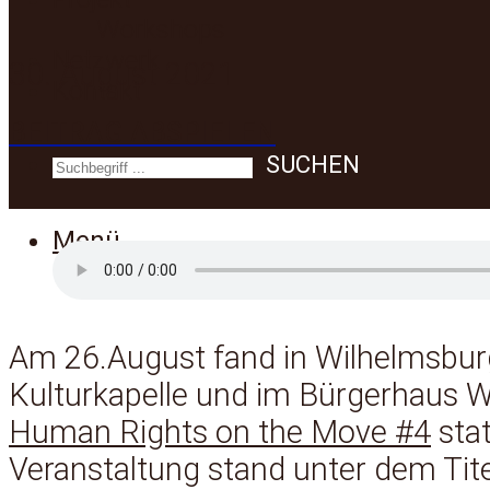
Workshops
Netzwerk
30. August 2021
Kontakt
BEITRAG ABSPIELEN
SUCHEN
Menü
Am 26.August fand in Wilhelmsburg
Kulturkapelle und im Bürgerhaus 
Human Rights on the Move #4
stat
Veranstaltung stand unter dem Tit