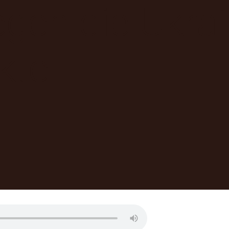
gen die Ukrai
kte