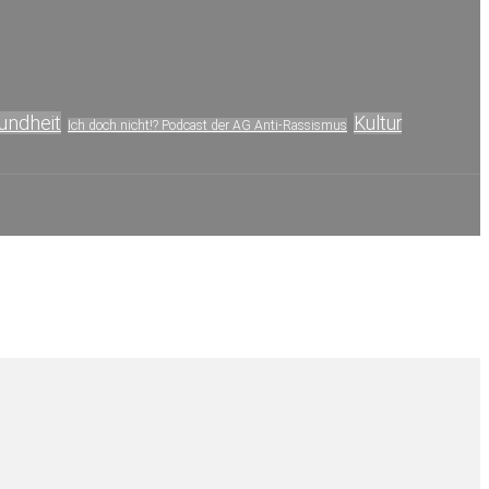
undheit
Kultur
Ich doch nicht!? Podcast der AG Anti-Rassismus