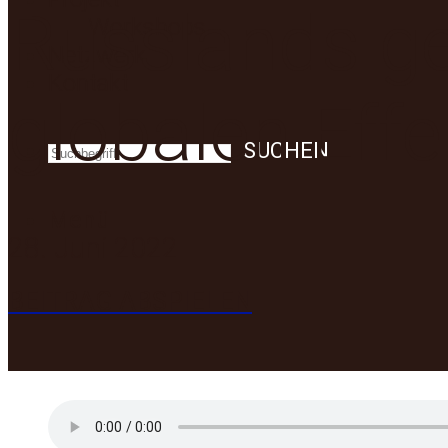
Russlands ge
Workshops
Netzwerk
Kontakt
globalen Effe
SUCHEN
Menü
28. Juni 2022
BEITRAG ABSPIELEN