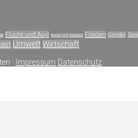
Flucht und Asyl
Frieden
Gender
Ges
ie
fluxus² e.V. Podcast
Umwelt
Wirtschaft
cast
ten ·
Impressum
Datenschutz