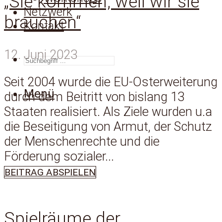
„Sie kommen, weil wir sie
Netzwerk
brauchen“
Kontakt
12. Juni 2023
SUCHEN
Seit 2004 wurde die EU-Osterweiterung
Menü
durch dem Beitritt von bislang 13
Staaten realisiert. Als Ziele wurden u.a
die Beseitigung von Armut, der Schutz
der Menschenrechte und die
Förderung sozialer...
BEITRAG ABSPIELEN
Spielräume der