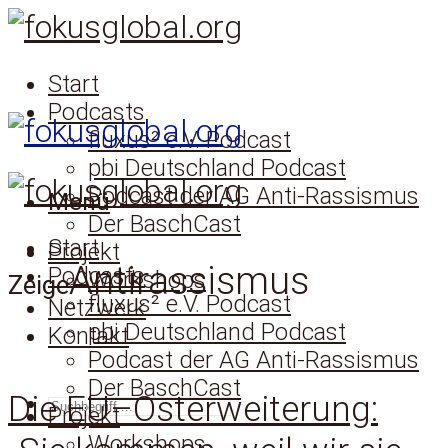
Start
Podcasts
fluxus² e.V. Podcast
pbi Deutschland Podcast
Podcast der AG Anti-Rassismus
Menü
Der BaschCast
Start
Projekt
Antirassismus
Podcasts
Workshops
Zeige
fluxus² e.V. Podcast
Netzwerk
pbi Deutschland Podcast
Kontakt
Podcast der AG Anti-Rassismus
Der BaschCast
Die EU–Osterweiterung:
SUCHEN
Projekt
Workshops