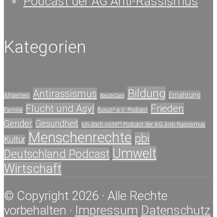
Podcast der AG Anti-Rassismus
Kategorien
Bildung
Antirassismus
Ernährung
Allgemein
BaschCast
Flucht und Asyl
Frieden
Familie
fluxus² e.V. Podcast
Gender
Gesundheit
Ich doch nicht!? Podcast der AG Anti-Rassismus
Menschenrechte
pbi
Kultur
Umwelt
Deutschland Podcast
Wirtschaft
© Copyright 2026 · Alle Rechte
vorbehalten ·
Impressum
Datenschutz