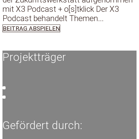
mit X3 Podcast + o[s]tklick Der X3
Podcast behandelt Themen...
BEITRAG ABSPIELEN
Projektträger
Gefördert durch: