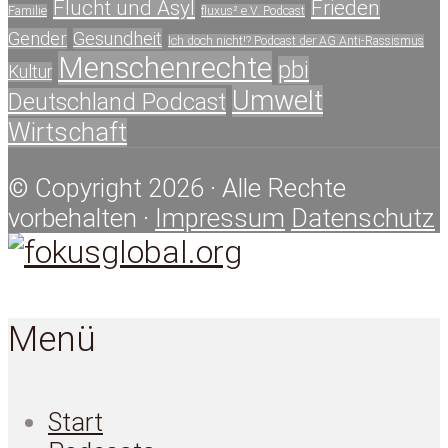
Flucht und Asyl
Frieden
Familie
fluxus² e.V. Podcast
Gender
Gesundheit
Ich doch nicht!? Podcast der AG Anti-Rassismus
Menschenrechte
pbi
Kultur
Umwelt
Deutschland Podcast
Wirtschaft
© Copyright 2026 · Alle Rechte
vorbehalten ·
Impressum
Datenschutz
Menü
Start