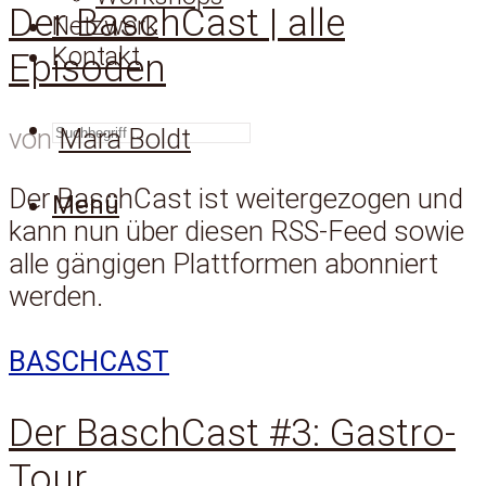
Der BaschCast | alle
Netzwerk
Kontakt
Episoden
SUCHEN
von
Mara Boldt
Der BaschCast ist weitergezogen und
Menü
kann nun über diesen RSS-Feed sowie
alle gängigen Plattformen abonniert
werden.
BASCHCAST
Der BaschCast #3: Gastro-
Tour