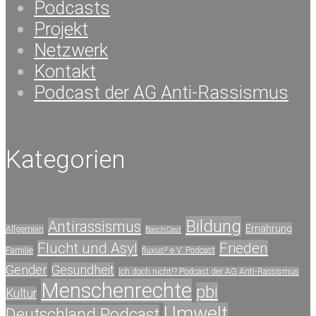
Podcasts
Projekt
Netzwerk
Kontakt
Podcast der AG Anti-Rassismus
Kategorien
Bildung
Antirassismus
Ernährung
Allgemein
BaschCast
Flucht und Asyl
Frieden
Familie
fluxus² e.V. Podcast
Gender
Gesundheit
Ich doch nicht!? Podcast der AG Anti-Rassismus
Menschenrechte
pbi
Kultur
Umwelt
Deutschland Podcast