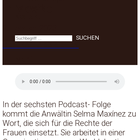
in Mexiko
Netzwerk
Kontakt
2. Februar 2023
SUCHEN
BEITRAG ABSPIELEN
Menü
In der sechsten Podcast- Folge
kommt die Anwältin Selma Maxínez zu
Wort, die sich für die Rechte der
Frauen einsetzt. Sie arbeitet in einer